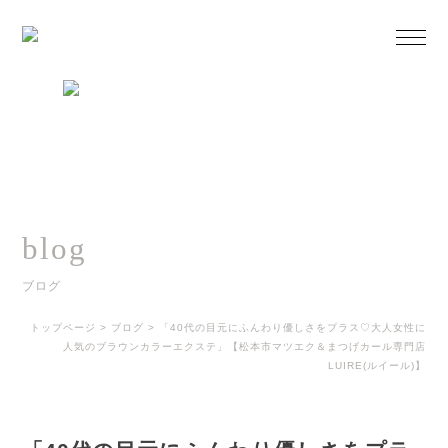
blog
ブログ
トップページ
>
ブログ
>
「40代の目元にふんわり優しさをプラス♡大人女性に
人気のブラウンカラーエクステ」【松本市マツエク＆まつげカール専門店
LUIRE(ルイール)】