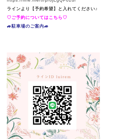
h
ttps://line.me/ti/p/8jEgQF02di
ラインより【予約希望】と入れてください♪
♡ご予約についてはこちら♡
🚙駐車場のご案内🚙