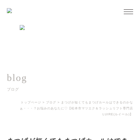
blog
ブログ
トップページ
>
ブログ
>
まつげが短くてもまつげカールはできるのかな
ぁ・・・？お悩みのあなたに♡【松本市マツエク＆ラッシュリフト専門店
LUIRE(ルイール)】