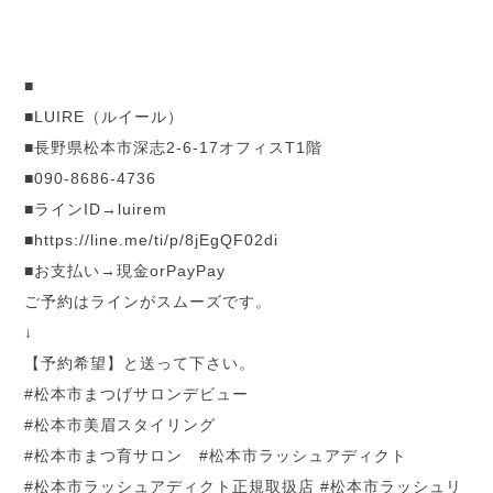
■
■LUIRE（ルイール）
■長野県松本市深志2-6-17オフィスT1階
■090-8686-4736
■ラインID→luirem
■
https://line.me/ti/p/
8jEgQF02di
■お支払い→現金orPayPay
ご予約はラインがスムーズです。
↓
【予約希望】と送って下さい。
#松本市まつげサロンデビュー
#松本市美眉スタイリング
#松本市まつ育サロン #松本市ラッシュアディクト
#松本市ラッシュアディクト正規取扱店 #松本市ラッシュリ