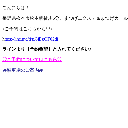
こんにちは！
長野県松本市松本駅徒歩5分、まつげエクステ＆まつげカール・ア
↓ご予約はこちらから♡↓
h
ttps://line.me/ti/p/8jEgQF02di
ラインより【予約希望】と入れてください♪
♡ご予約についてはこちら♡
🚙駐車場のご案内🚙