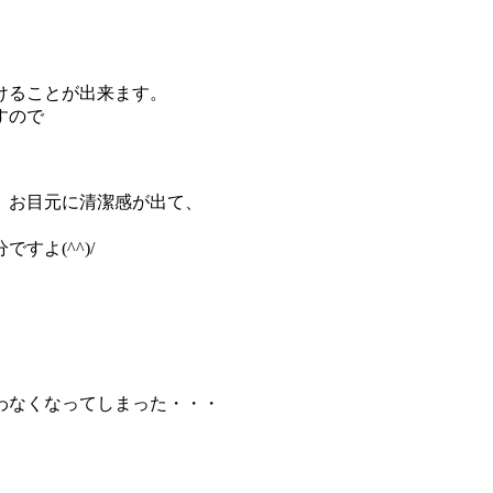
つけることが出来ます。
すので
。
、お目元に清潔感が出て、
すよ(^^)/
す。
わなく
なってしまった・・・
。