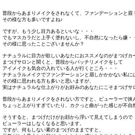
普段からあまりメイクをされなくて、ファンデーションと眉
その様な方も多いですよね♪
ですが、もう少し目力あるといいな・・・
でもマスカラだと上手く塗れないし、不自然になったら嫌
その様に思ったことございませんか？
ナチュラルに目力が欲しいあなたにおススメなのがまつげ
まつげサロンと聞くと、普段からバッチリメイクをして
アイメイクも気合の入れている人が行くところ・・・
ナチュラルメイクでファンデーションと眉しかかかない私に
その様に思われる方も多いと思いますが、
実はナチュラルな仕上がりがお好みのあなたにこそまつげサロン
普段からあまりメイクをされない方ですと、ビューラーで挟
ちょっと上がりすぎていたり、カクっと曲がった感じが不
そうすると、まつげだけがお顔から浮いて見えてしまうので
ビューラーはしなくなると思います。
ですが、何もしない素のまつげのままですと、