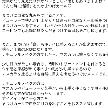
元気がなく見えたり顔がパッとしない感じもありますよね？
そんな時に活躍するのがまつげカール♡
まつげに自然な丸みをつけることで、
ビューラーで挟んだ仕上がりとは違った自然なカール感を
まつげカールをすると、1カ月から1カ月半カールが持続しま
スッピンでもお顔に馴染んだまつげで毎日お過ごし頂けます
また、まつげの『癖』もキレイに整えることが出来ますので
明るい印象のお顔になります。
ナチュラルメイクの方でしたら、マスカラは塗らなくても充分で
少し目力が欲しい場合は、透明のトリートメントを付けると
ツヤ感と束感が出て素のまつ毛が少し黒々するので
マスカラを塗るよりも自然に目力を出せるのでおススメで
ナチュラルメイクの方は、
マスカラやビューラーが苦手だから上手く使えなくて段々使
その様な方が実は多かったりします。
アイメイクが苦手な方こそ、
まつげカールで自然に目力を出すことをおススメ致します