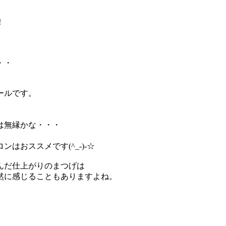
！
・・・
カールです。
は無縁かな・・・
はおススメです(^_-)-☆
んだ仕上がりのまつげは
自然に感じることもありますよね。