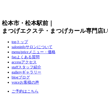
松本市・松本駅前｜
まつげエクステ・まつげカール専門店LUI
top
トップ
saloninfo
サロンについて
menu/price
メニュー・価格
faq
よくある質問
access
アクセス
staff
スタッフ紹介
gallery
ギャラリー
blog
ブログ
voice
お客様の声
ご予約はこちら