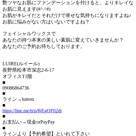
艶ツヤなお肌にファンデーションを付けると、よりキレイな
お肌に見えます(#^.^#)
お肌がキレイだとそれだけで幸せな気持ちになりますよね♪
お肌に悩みがない方はいないですよね？
フェイシャルワックスで
あなたの持つ本来の美しい素肌に変えていきませんか？
あなたのご予約お待ちしております。
LUIRE(ルイール)
長野県松本市深志2-6-17
オフィスT1階
■
09086864736
■
ライン→luirem
■
https://line.me/ti/p/
8jEgQF02di
■
お支払い→現金orPayPay
■
ラインより【予約希望】といれて下さい