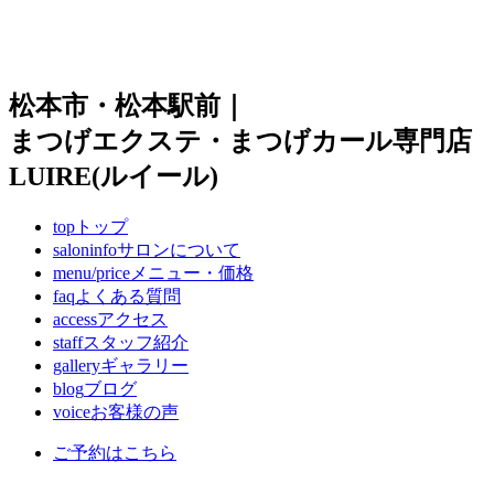
松本市・松本駅前｜
まつげエクステ・まつげカール専門店
LUIRE(ルイール)
top
トップ
saloninfo
サロンについて
menu/price
メニュー・価格
faq
よくある質問
access
アクセス
staff
スタッフ紹介
gallery
ギャラリー
blog
ブログ
voice
お客様の声
ご予約はこちら