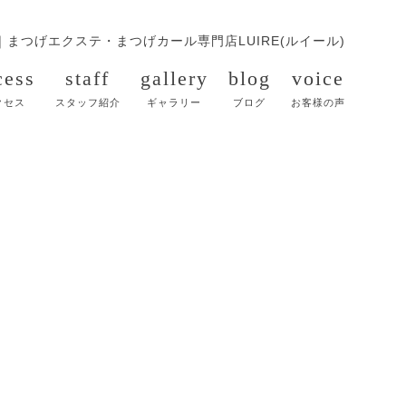
｜
まつげエクステ・まつげカール専門店LUIRE(ルイール)
cess
staff
gallery
blog
voice
クセス
スタッフ紹介
ギャラリー
ブログ
お客様の声