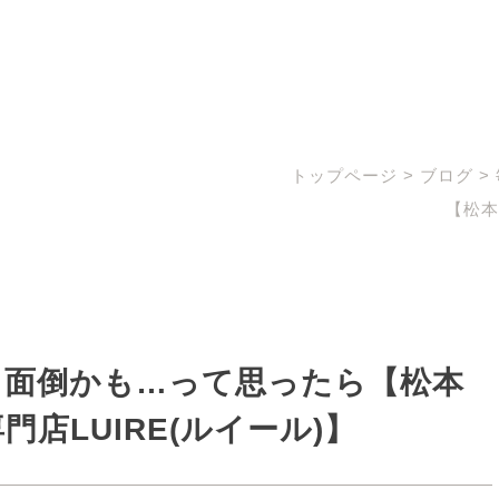
トップページ
>
ブログ
>
【松本
と面倒かも…って思ったら【松本
店LUIRE(ルイール)】