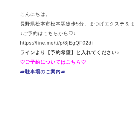
こんにちは。
長野県松本市松本駅徒歩5分、まつげエクステ＆まつ
↓ご予約はこちらから♡↓
h
ttps://line.me/ti/p/8jEgQF02di
ラインより【予約希望】と入れてください♪
♡ご予約についてはこちら♡
🚙駐車場のご案内🚙