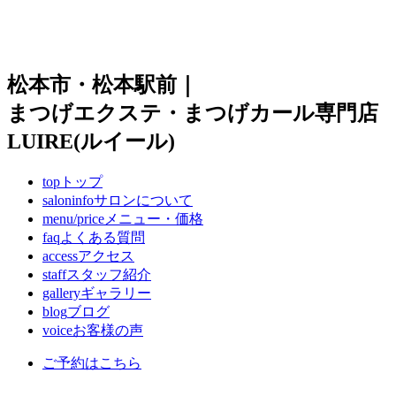
松本市・松本駅前｜
まつげエクステ・まつげカール専門店
LUIRE(ルイール)
top
トップ
saloninfo
サロンについて
menu/price
メニュー・価格
faq
よくある質問
access
アクセス
staff
スタッフ紹介
gallery
ギャラリー
blog
ブログ
voice
お客様の声
ご予約はこちら