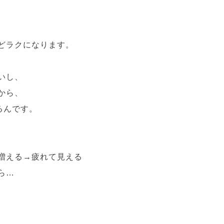
、
どラクになります。
いし、
から、
るんです。
増える→疲れて見える
ら…
、