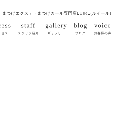
｜
まつげエクステ・まつげカール専門店LUIRE(ルイール)
cess
staff
gallery
blog
voice
クセス
スタッフ紹介
ギャラリー
ブログ
お客様の声