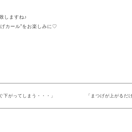
紹介致しますね♪
つげカール”をお楽しみに♡
ぐ下がってしまう・・・」
「まつげが上がるだ