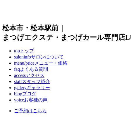
松本市・松本駅前｜
まつげエクステ・まつげカール専門店LUI
top
トップ
saloninfo
サロンについて
menu/price
メニュー・価格
faq
よくある質問
access
アクセス
staff
スタッフ紹介
gallery
ギャラリー
blog
ブログ
voice
お客様の声
ご予約はこちら