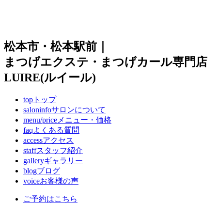
松本市・松本駅前｜
まつげエクステ・まつげカール専門店
LUIRE(ルイール)
top
トップ
saloninfo
サロンについて
menu/price
メニュー・価格
faq
よくある質問
access
アクセス
staff
スタッフ紹介
gallery
ギャラリー
blog
ブログ
voice
お客様の声
ご予約はこちら