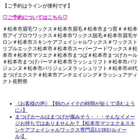
【ご予約はラインが便利です】
♡ご予約についてはこちら♡
＃松本市眉毛ワックス＃松本市眉毛＃松本市まつ育＃＃松本
市アイブロウワックス＃松本市ワックス脱毛＃松本市眉毛サ
ロン＃松本市スキンケアフェイシャルワックス＃ワックスト
リプルエックス松本市＃松本市スーパーフードワックス＃松
本市＃松本市マツエク＃松本市まつぱ＃松本市まつげカール
＃松本市まつげパーマ＃松本市ラッシュリフト＃松本市パリ
ジェンヌ＃松本市パリジェンヌラッシュリフト＃松本市40代
まつげエクステ＃松本市アンチエイジング＃ラッシュアディ
クト長野県
《お客様の声》【朝のメイクの時間が短くて済むよう
に♪】
まつげカールはまつげが傷みそう・・・そんなイメー
ジお持ちではありませんか？【松本市マツエク＆スキ
ンケアフェイシャルワックス専門店LUIRE(ルイー
ル)】