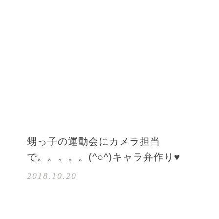
甥っ子の運動会にカメラ担当
で。。。。。(^○^)キャラ弁作り♥
2018.10.20