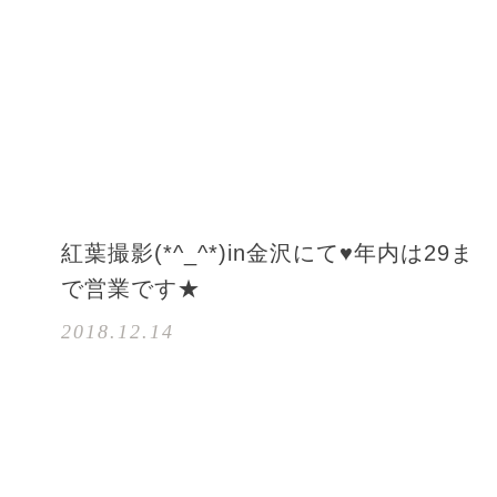
紅葉撮影(*^_^*)in金沢にて♥年内は29ま
で営業です★
2018.12.14