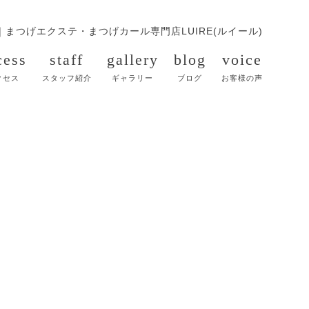
｜
まつげエクステ・まつげカール専門店LUIRE(ルイール)
cess
staff
gallery
blog
voice
クセス
スタッフ紹介
ギャラリー
ブログ
お客様の声