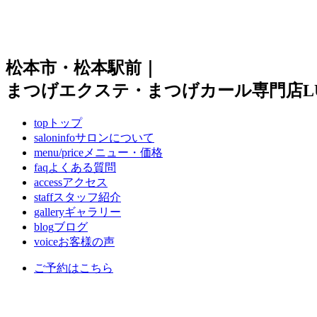
松本市・松本駅前｜
まつげエクステ・まつげカール専門店LUI
top
トップ
saloninfo
サロンについて
menu/price
メニュー・価格
faq
よくある質問
access
アクセス
staff
スタッフ紹介
gallery
ギャラリー
blog
ブログ
voice
お客様の声
ご予約はこちら