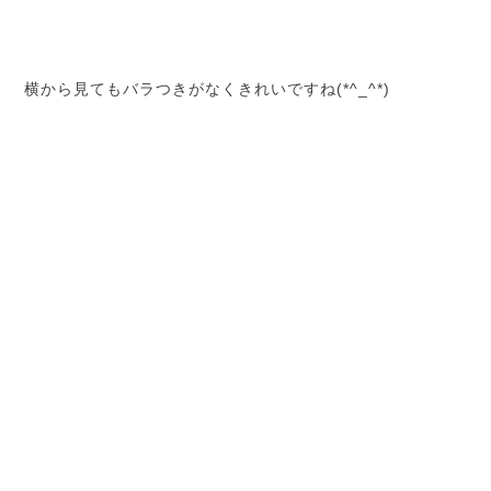
横から見てもバラつきがなくきれいですね(*^_^*)