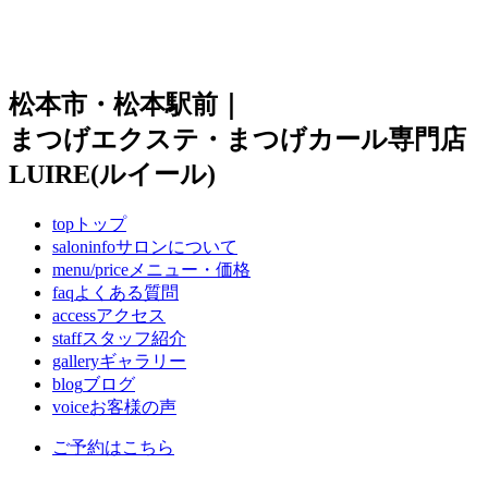
松本市・松本駅前｜
まつげエクステ・まつげカール専門店
LUIRE(ルイール)
top
トップ
saloninfo
サロンについて
menu/price
メニュー・価格
faq
よくある質問
access
アクセス
staff
スタッフ紹介
gallery
ギャラリー
blog
ブログ
voice
お客様の声
ご予約はこちら