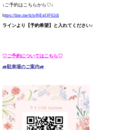
↓ご予約はこちらから♡↓
h
ttps://line.me/ti/p/8jEgQF02di
ラインより【予約希望】と入れてください♪
♡ご予約についてはこちら♡
🚙駐車場のご案内🚙