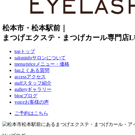
松本市・松本駅前｜
まつげエクステ・まつげカール専門店LUI
top
トップ
saloninfo
サロンについて
menu/price
メニュー・価格
faq
よくある質問
access
アクセス
staff
スタッフ紹介
gallery
ギャラリー
blog
ブログ
voice
お客様の声
ご予約はこちら