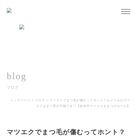
blog
ブログ
トップページ
>
ブログ
>
マツエクでまつ毛が傷むってホント？ルイールのマツ
エクはまつ育が可能です♡【松本市マツエク＆まつげカール】
マツエクでまつ毛が傷むってホント？