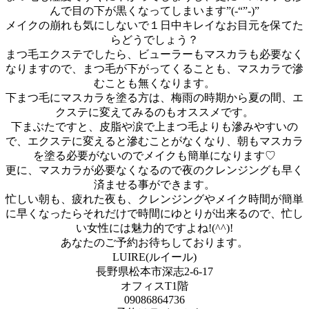
んで目の下が黒くなってしまいます”(-“”-)”
メイクの崩れも気にしないで１日中キレイなお目元を保てた
らどう
でしょう？
まつ毛エクステでしたら、
ビューラーもマスカラも必要なく
なりますので、
まつ毛が下がってくることも、マスカラで滲
むことも無くなります。
下まつ毛にマスカラを塗る方は、梅雨の時期から夏の間、
エ
クステに変えてみるのもオススメです。
下まぶたですと、皮脂や涙で上まつ毛よりも滲みやすいの
で、
エクステに変えると滲むことがなくなり、
朝もマスカラ
を塗る必要がないのでメイクも簡単になります♡
更に、
マスカラが必要なくなるので夜のクレンジングも早く
済ませる事が
できます。
忙しい朝も、疲れた夜も、
クレンジングやメイク時間が簡単
に早くなったらそれだけで時間に
ゆとりが出来るので、忙し
い女性には魅力的ですよね!(^^)!
あなたのご予約お待ちしております。
LUIRE(ルイール)
長野県松本市深志2-6-17
オフィスT1階
09086864736