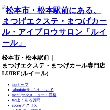
松本市・松本駅前｜
まつげエクステ・まつげカール専門店
LUIRE(ルイール)
top
トップ
saloninfo
サロンについて
menu/price
メニュー・価格
faq
よくある質問
access
アクセス