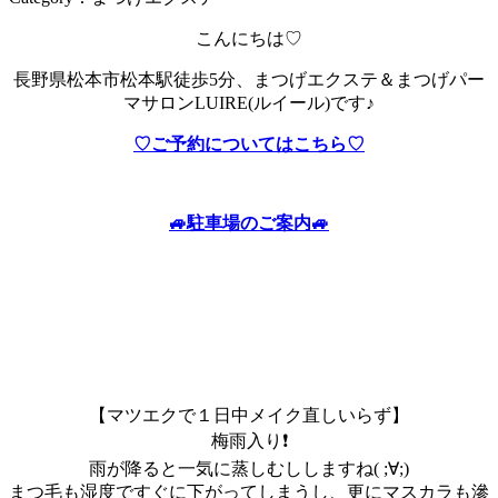
こんにちは♡
長野県松本市松本駅徒歩5分、まつげエクステ＆まつげパー
マサロンLUIRE(ルイール)です♪
♡ご予約についてはこちら♡
🚙駐車場のご案内🚙
【マツエクで１日中メイク直しいらず】
梅雨入り❗
雨が降ると一気に蒸しむししますね( ;∀;)
まつ毛も湿度ですぐに下がってしまうし、
更にマスカラも滲