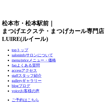
松本市・松本駅前｜
まつげエクステ・まつげカール専門店
LUIRE(ルイール)
top
トップ
saloninfo
サロンについて
menu/price
メニュー・価格
faq
よくある質問
access
アクセス
staff
スタッフ紹介
gallery
ギャラリー
blog
ブログ
voice
お客様の声
ご予約はこちら