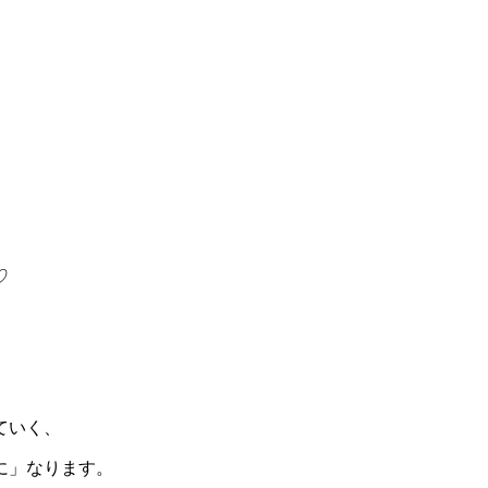
♡
ていく、
に」なります。