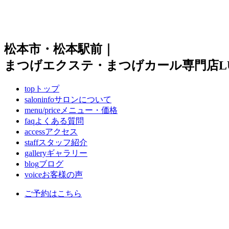
松本市・松本駅前｜
まつげエクステ・まつげカール専門店LUI
top
トップ
saloninfo
サロンについて
menu/price
メニュー・価格
faq
よくある質問
access
アクセス
staff
スタッフ紹介
gallery
ギャラリー
blog
ブログ
voice
お客様の声
ご予約はこちら