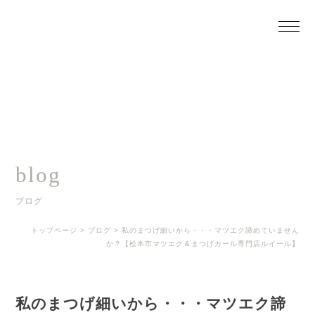
blog
ブログ
トップページ
>
ブログ
>
私のまつげ細いから・・・マツエク諦めていません
か？【松本市マツエク＆まつげカール専門店ルイール】
私のまつげ細いから・・・マツエク諦