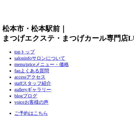
松本市・松本駅前｜
まつげエクステ・まつげカール専門店LUI
top
トップ
saloninfo
サロンについて
menu/price
メニュー・価格
faq
よくある質問
access
アクセス
staff
スタッフ紹介
gallery
ギャラリー
blog
ブログ
voice
お客様の声
ご予約はこちら