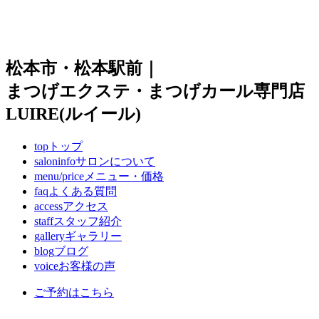
松本市・松本駅前｜
まつげエクステ・まつげカール専門店
LUIRE(ルイール)
top
トップ
saloninfo
サロンについて
menu/price
メニュー・価格
faq
よくある質問
access
アクセス
staff
スタッフ紹介
gallery
ギャラリー
blog
ブログ
voice
お客様の声
ご予約はこちら