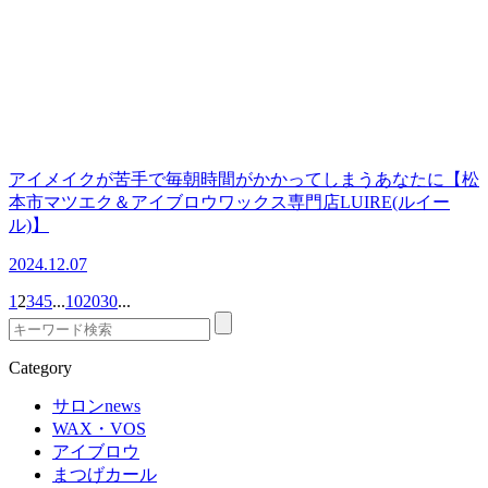
アイメイクが苦手で毎朝時間がかかってしまうあなたに【松
本市マツエク＆アイブロウワックス専門店LUIRE(ルイー
ル)】
2024.12.07
1
2
3
4
5
...
10
20
30
...
Category
サロンnews
WAX・VOS
アイブロウ
まつげカール