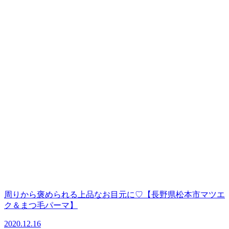
周りから褒められる上品なお目元に♡【長野県松本市マツエ
ク＆まつ毛パーマ】
2020.12.16