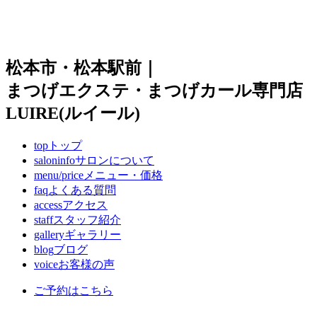
松本市・松本駅前｜
まつげエクステ・まつげカール専門店
LUIRE(ルイール)
top
トップ
saloninfo
サロンについて
menu/price
メニュー・価格
faq
よくある質問
access
アクセス
staff
スタッフ紹介
gallery
ギャラリー
blog
ブログ
voice
お客様の声
ご予約はこちら